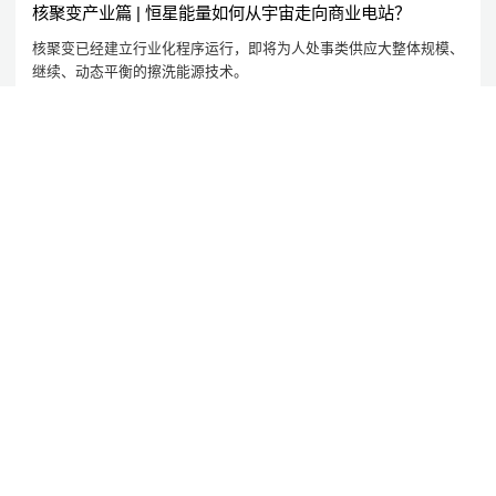
核聚变产业篇 | 恒星能量如何从宇宙走向商业电站？
核聚变已经建立行业化程序运行，即将为人处事类供应大整体规模、
继续、动态平衡的擦洗能源技术。
2026/1/13
沈氏节能
沈氏节能:秒级合成二氯甲基锂：连续流技术实现-30℃安全
高效制备
累计流技术运用的运用，为之类铭感、高危行为体现能提供了新的解
决处理计划。
2026/2/4
以韧性，致新程
2026/2/10
校企协同创新结硕果：杭州微控携手北航荣获教育部科研成果一等奖
2026/1/24
高效、可放大的酰胺合成：通过贝叶斯优化实现连续流中甲酯的直接氨解
2026/1/20