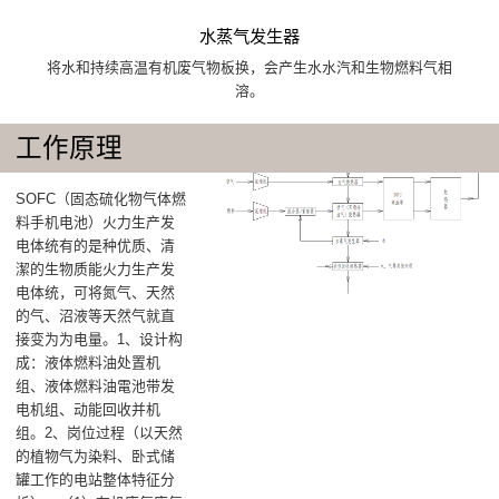
水蒸气发生器
将水和持续高温有机废气物板换，会产生水水汽和生物燃料气相
溶。
工作原理
SOFC（固态硫化物气体燃
料手机电池）火力生产发
电体统有的是种优质、清
潔的生物质能火力生产发
电体统，可将氮气、天然
的气、沼液等天然气就直
接变为为电量‌。1、设计构
成‌：液体燃料油处置机
组‌、液体燃料油電池带发
电机组‌、动能回收并机
组‌。2、岗位过程‌（以天然
的植物气为染料、卧式储
罐工作的电站整体特征分