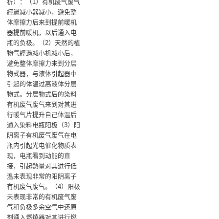
析）：（1）有机废气废气
經過减小器减小，避免整
体摩擦力后来到提前暖机
器提前暖机，以后通入电
瓶的负极‌。（2）天然的植
物气經過减小机减小后，
避免整体摩擦力来到分层
物式器，与液体引起器中
引起的体温过高液体分层
物式。分层物式后的染料
有机废气废气来到对其进
行暖气片提升自己体温后
通入染料电瓶阳极‌（3）阳
阴离子有机废气废气在电
瓶内引起光电催化物质表
现，电瓶看到动能的直
接，引起熱量对其进行低
温未表现非常的阳阴离子
有机废气废气‌。（4）阳极
未表现非常的有机废气废
气和负极多余空气中还原
剂通入燃燒器对其进行燃