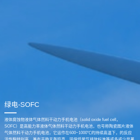
绿电-SOFC
液体腐蚀物液体气体然料干动力手机电池（solid oxide fuel cell，
SOFC）是高能力率液体气体然料干动力手机电池，也号称陶瓷图片液体
气体然料干动力手机电池，它运作在600~1000℃的持续高温下，的反应
活性酶特别高，兼有平静无轰鸣声、环保低尾气排放标准等或多或少显著