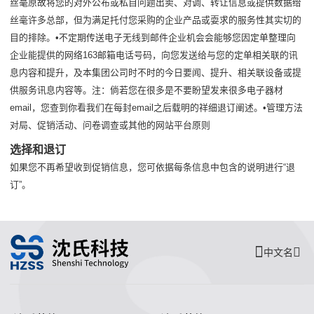
丝毫原故将您的对外公布或私自问题出卖、对调、转让信息或提供数据给
丝毫许多总部，但为满足托付您采购的企业产品或耍求的服务性其实切的
目的排除。•不定期传送电子无线到邮件企业机会会能够您因定单整理向
企业能提供的网络163邮箱电话号码，向您发送给与您的定单相关联的讯
息内容和提升，及本集团公司时不时的今日要闻、提升、相关联设备或提
供服务讯息内容等。注：倘若您在很多是不要盼望发来很多电子器材
email，您查到你看我们在每封email之后载明的祥细退订阐述。•管理方法
对局、促销活动、问卷调查或其他的网站平台原则
选择和退订
如果您不再希望收到促销信息，您可依据每条信息中包含的说明进行“退
订”。
中文名