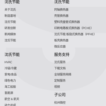
沈氏节能
沈氏节能
关于沈氏
同轴换热器
制造基地
壳管换热器
沈氏节能
塑料壳盘管式换热器
研发创新
印刷电路板式换热器（PCHE）
新闻媒体
沈氏节能:板翅式换热器（PFHE）
沈氏节能
板壳换热器
微反应器
沈氏节能
服务支持
HVAC
沈氏服务
冷链/冷藏
下载文档
家电/食品
全球服务网络
绿色电力
定制服务
海工船舶
视频
氢能源
子公司
航空 & 航天
杭州微控
动力总成