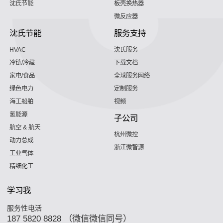
沈氏节能
板壳换热器
微反应器
沈氏节能
服务支持
HVAC
沈氏服务
冷链/冷藏
下载文档
家电/食品
全球服务网络
绿色电力
定制服务
海工船舶
视频
氢能源
子公司
航空 & 航天
杭州微控
动力总成
浙江微智源
工业气体
精细化工
学习我
服务性电活
187 5820 8828 （微信微信同号）