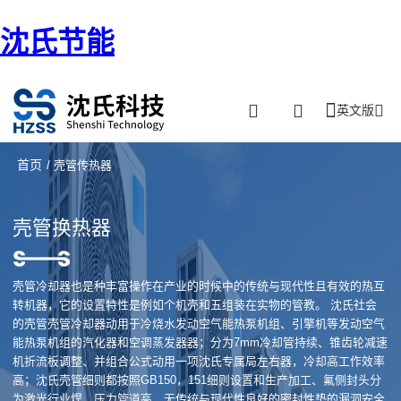
沈氏节能
英文版
首页
/ 壳管传热器
壳管换热器
壳管冷却器也是种丰富操作在产业的时候中的传统与现代性且有效的热互
转机器，它的设置特性是例如个机壳和五组装在实物的管教。 沈氏社会
的壳管壳管冷却器动用于冷烧水发动空气能热泵机组、引擎机等发动空气
能热泵机组的汽化器和空调蒸发器器；分为7mm冷却管持续、锥齿轮减速
机折流板调整、并组合公式动用一项沈氏专属局左右器，冷却高工作效率
高；沈氏壳管细则都按照GB150，151细则设置和生产加工、氟侧封头分
为激光行业焊，压力管道高，无传统与现代性良好的密封性垫的漏洞安全