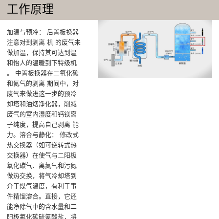
工作原理
加温与预冷‌： 后置板换器
注意对到剥离 机 的废气来
做加温，保持其可达到温
和怡人的温暖到下特级机
‌。 中置板换器在二氧化碳
和氦气的剥离 期间中，对
废气来做进这一步的预冷
却塔和油烟净化器，削减
废气的室内湿度和钙镁离
子纯度，提高自己剥离 能
力‌。溶合与静化‌： 修改式
热交换器（如可逆转式热
交换器）在使气与二阳极
氧化碳气、离氮气和污氮
做热交换，将气冷却塔到
介于煤气溫度，有利于事
件精馏溶合。直接，它还
能净除气中的含水量和二
阳极氧化碳硫氰酸盐，将