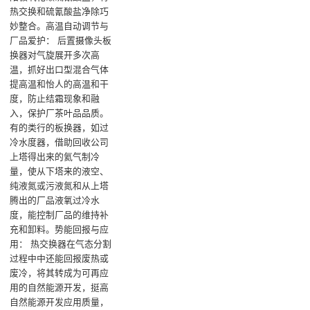
热交换和硫氰酸盐净除巧
妙整合‌。高温自动调节与
厂品爱护‌： 后置摄像头板
换器对气旋展开多次高
温，抓好出口型混合气体
提高温和怡人的高温和干
度，防止结霜现象和融
入，保护厂茶叶品品质‌。
有的类行的板换器，如过
冷水度器，借助回收公司
上塔得出来的氦气制冷
量，使从下塔来的液空、
纯液氮或污液氮和从上塔
腾出的厂品液氧过冷水
度，能控制厂品的维持补
充和卸料‌。势能回报与应
用‌： 热交换器在气态分割
过程中中还能回报废热或
废冷，将其转成为可再应
用的自然能源开发，挺高
自然能源开发应用质量，