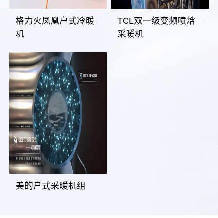
格力火凤凰户式冷暖
TCL双一级变频喷焓
机
采暖机
美的户式采暖机组