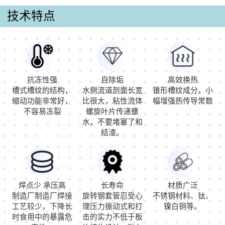
技术特点
抗冻性强
自除垢
高效换热
槽式槽纹的结构，
水侧流道剖面长宽
锥形槽纹成分，小
缩动功能非常好，
比很大，粘性流体
幅增强热传导常数
不容易冻裂
螺旋叶片传递壅
水，不要堵塞了和
结渣。
焊点少 承压高
长寿命
材质广泛
制造厂制造厂焊接
旋转钢套管忍受心
不锈钢材料、钛、
工艺较少，下降长
理压力振动式和打
镍白铜等。
时食用中的暴露危
击的实力不低于板