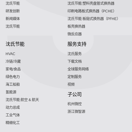
沈氏节能
沈氏节能:塑料壳盘管式换热器
研发创新
印刷电路板式换热器（PCHE）
新闻媒体
沈氏节能:板翅式换热器（PFHE）
沈氏节能
板壳换热器
微反应器
沈氏节能
服务支持
HVAC
沈氏服务
冷链/冷藏
下载文档
家电/食品
全球服务网络
绿色电力
定制服务
海工船舶
视频
氢能源
子公司
沈氏节能:航空 & 航天
杭州微控
动力总成
浙江微智源
工业气体
精细化工