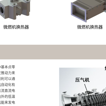
微燃机换热器
微燃机换热器
种基本点零
发推动力来
顺利可以通
机自动化有
直流直流电
内外的低温
风能来发电