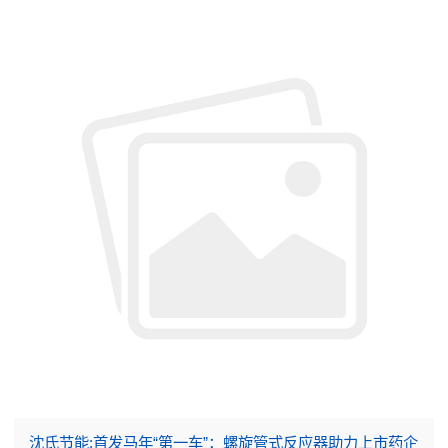
沈氏节能:首发马年“第一车”：螺旋管式反应器助力上市药企