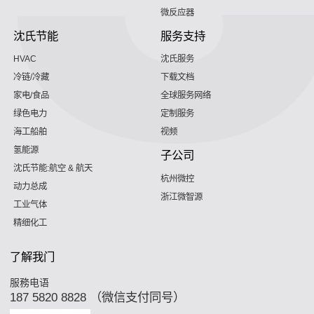
微反应器
沈氏节能
服务支持
HVAC
沈氏服务
冷链/冷藏
下载文档
家电/食品
全球服务网络
绿色电力
定制服务
海工船舶
视频
氢能源
子公司
沈氏节能:航空 & 航天
杭州微控
动力总成
浙江微智源
工业气体
精细化工
了解我门
服務电语
187 5820 8828 （微信支付同号）