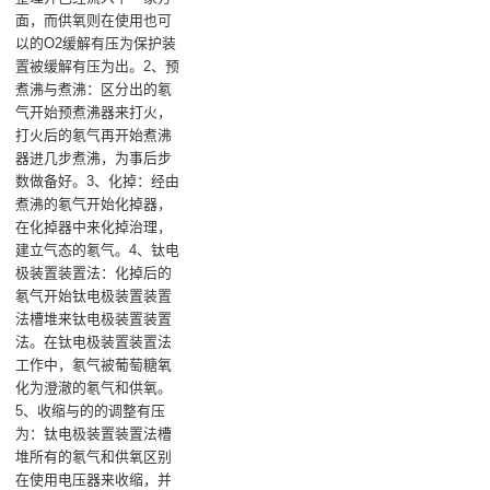
面，而供氧则在使用也可
以的O2缓解有压为保护装
置被缓解有压为出。2、预
煮沸与煮沸：区分出的氡
气开始预煮沸器来打火，
打火后的氡气再开始煮沸
器进几步煮沸，为事后步
数做备好。3、化掉：经由
煮沸的氡气开始化掉器，
在化掉器中来化掉治理，
建立气态的氡气。4、钛电
极装置装置法：化掉后的
氡气开始钛电极装置装置
法槽堆来钛电极装置装置
法。在钛电极装置装置法
工作中，氡气被葡萄糖氧
化为澄澈的氡气和供氧。
5、收缩与的的调整有压
为：钛电极装置装置法槽
堆所有的氡气和供氧区别
在使用电压器来收缩，并