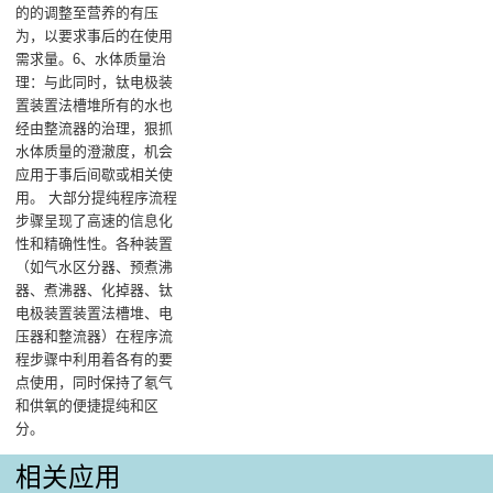
的的调整至营养的有压
为，以要求事后的在使用
需求量。6、水体质量治
理：与此同时，钛电极装
置装置法槽堆所有的水也
经由整流器的治理，狠抓
水体质量的澄澈度，机会
应用于事后间歇或相关使
用。 大部分提纯程序流程
步骤呈现了高速的信息化
性和精确性性。各种装置
（如气水区分器、预煮沸
器、煮沸器、化掉器、钛
电极装置装置法槽堆、电
压器和整流器）在程序流
程步骤中利用着各有的要
点使用，同时保持了氡气
和供氧的便捷提纯和区
分。
相关应用