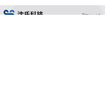
简体中文
沈氏节能
沈氏节能
关于沈氏
同轴换热器
制造基地
壳管换热器
沈氏节能
沈氏节能:塑料壳盘管式换热器
研发创新
沈氏节能:印刷电路板式换热器（PCHE）
新闻媒体
沈氏节能:板翅式换热器（PFHE）
沈氏节能
板壳换热器
微反应器
沈氏节能
服务支持
HVAC
沈氏服务
冷链/冷藏
下载文档