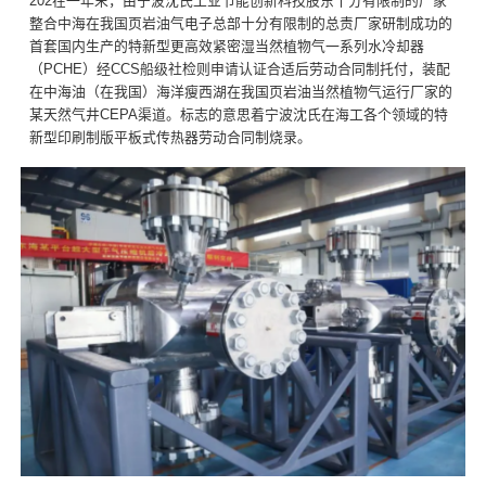
202在一年末，由宁波沈氏工业节能创新科技股东十分有限制的厂家
整合中海在我国页岩油气电子总部十分有限制的总责厂家研制成功的
首套国内生产的特新型更高效紧密湿当然植物气一系列水冷却器
（PCHE）经CCS船级社检则申请认证合适后劳动合同制托付，装配
在中海油（在我国）海洋瘦西湖在我国页岩油当然植物气运行厂家的
某天然气井CEPA渠道。标志的意思着宁波沈氏在海工各个领域的特
新型印刷制版平板式传热器劳动合同制烧录。