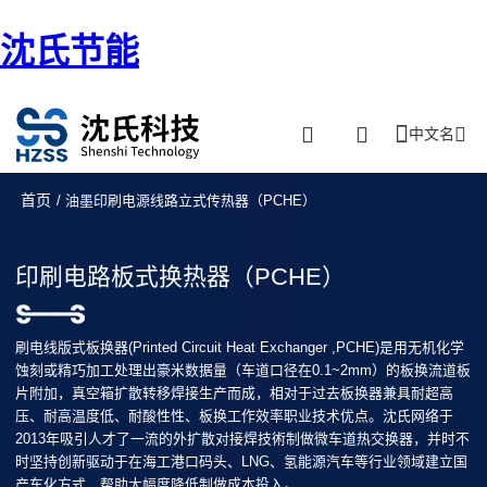
沈氏节能
中文名
首页
/ 油墨印刷电源线路立式传热器（PCHE）
印刷电路板式换热器（PCHE）
刷电线版式板换器(Printed Circuit Heat Exchanger ,PCHE)是用无机化学
蚀刻或精巧加工处理出豪米数据量（车道口径在0.1~2mm）的板换流道板
片附加，真空箱扩散转移焊接生产而成，相对于过去板换器兼具耐超高
压、耐高温度低、耐酸性性、板换工作效率职业技术优点。沈氏网络于
2013年吸引人才了一流的外扩散对接焊技術制做微车道热交换器，并时不
时坚持创新驱动于在海工港口码头、LNG、氢能源汽车等行业领域建立国
产车化方式，帮助大幅度降低制做成本投入。