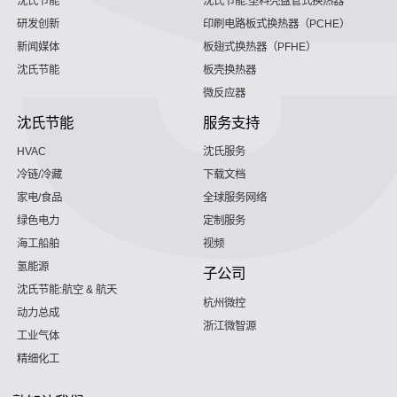
沈氏节能
沈氏节能:塑料壳盘管式换热器
研发创新
印刷电路板式换热器（PCHE）
新闻媒体
板翅式换热器（PFHE）
沈氏节能
板壳换热器
微反应器
沈氏节能
服务支持
HVAC
沈氏服务
冷链/冷藏
下载文档
家电/食品
全球服务网络
绿色电力
定制服务
海工船舶
视频
氢能源
子公司
沈氏节能:航空 & 航天
杭州微控
动力总成
浙江微智源
工业气体
精细化工