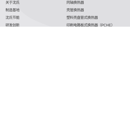
关于沈氏
同轴换热器
制造基地
壳管换热器
沈氏节能
塑料壳盘管式换热器
研发创新
印刷电路板式换热器（PCHE）
新闻媒体
板翅式换热器（PFHE）
沈氏节能
板壳换热器
微反应器
沈氏节能
服务支持
HVAC
沈氏服务
冷链/冷藏
下载文档
家电/食品
全球服务网络
绿色电力
定制服务
海工船舶
视频
氢能源
子公司
航空 & 航天
杭州微控
动力总成
浙江微智源
工业气体