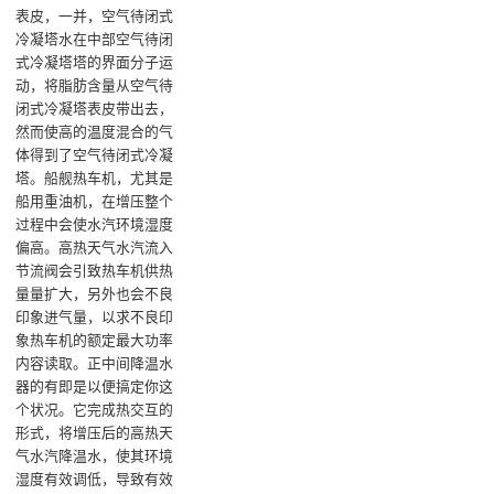
表皮‌，一并，空气待闭式
冷凝塔水在中部空气待闭
式冷凝塔塔的界面分子运
动，将脂肪含量从空气待
闭式冷凝塔表皮带出去，
然而使高的温度混合的气
体得到了空气待闭式冷凝
塔‌。船舰热车机，尤其是
船用重油机，在增压整个
过程中会使水汽环境湿度
偏高。高热天气水汽流入
节流阀会引致热车机供热
量量扩大，另外也会不良
印象进气量，以求不良印
象热车机的额定最大功率
内容读取。正中间降温水
器的有即是以便搞定你这
个状况。它完成热交互的
形式，将增压后的高热天
气水汽降温水，使其环境
湿度有效调低，导致有效