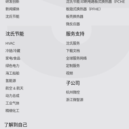
研发创新
沈氏节能:印刷电路板式换热器（PCHE）
新闻媒体
板翅式换热器（PFHE）
沈氏节能
板壳换热器
微反应器
沈氏节能
服务支持
HVAC
沈氏服务
冷链/冷藏
下载文档
家电/食品
全球服务网络
绿色电力
定制服务
海工船舶
视频
氢能源
子公司
航空 & 航天
杭州微控
动力总成
浙江微智源
工业气体
精细化工
了解到自己