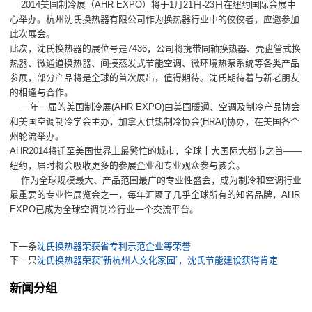
2014美国制冷展（AHR EXPO）将于1月21日-23日在纽约国际会展中
心举办。杭州沈氏换热器有限公司作为换热器行业中的佼佼者，应邀参加
此次展会。
此次，沈氏换热器的展位号是7436，公司将携带同轴换热器、壳盘管式换
热器、微通道换热器、间接蒸发式节能空调、微环境热泵系统等各类产品
参展，部分产品将是全球的首次展出，值得期待。沈氏期待着与新老朋友
的相逢与合作。
一年一届的美国制冷展(AHR EXPO)由美国暖通、空调及制冷产品协会
和美国空调制冷学会主办，加拿大供热制冷协会(HRAI)协办，在美国各个
州轮流举办。
AHR2014将迁至美国世界上最繁忙的城市，全球十大国际大都市之首——
纽约，届时将会吸收更多的参展企业和专业观众参与该会。
作为全球规模最大、产品范围最广的专业性盛会，成为制冷和空调行业
最重要的专业性展览会之一，每年汇聚了几乎全球所有的知名品牌，AHR
EXPO已成为全球空调制冷行业一个交流平台。
下一条
沈氏换热器荣获省专利示范企业等荣誉
下一只
沈氏换热器荣获“新杭州人文化家园”，沈氏节能建设获得肯定
新闻分组