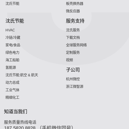
沈氏节能
板壳换热器
微反应器
沈氏节能
服务支持
HVAC
沈氏服务
冷链/冷藏
下载文档
家电/食品
全球服务网络
绿色电力
定制服务
海工船舶
视频
氢能源
子公司
沈氏节能:航空 & 航天
杭州微控
动力总成
浙江微智源
工业气体
精细化工
知道当我们
服务质量热线电话
187 5820 8828 （手机微信同号）