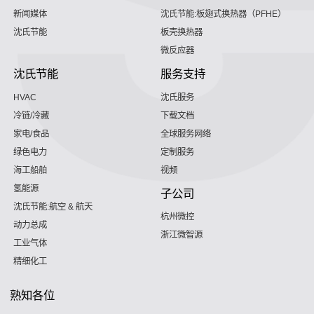
新闻媒体
沈氏节能:板翅式换热器（PFHE）
沈氏节能
板壳换热器
微反应器
沈氏节能
服务支持
HVAC
沈氏服务
冷链/冷藏
下载文档
家电/食品
全球服务网络
绿色电力
定制服务
海工船舶
视频
氢能源
子公司
沈氏节能:航空 & 航天
杭州微控
动力总成
浙江微智源
工业气体
精细化工
熟知各位