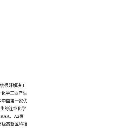
系统很好解决工
”化学工业产生
今中国第一家优
产生的连继化学
CRAA、A2有
市级高新区科技