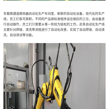
车载微通道换热器自动化
生产车间
里，
崭新的自动化设备
，
现代化的生产
线
，
员工们各司其职
。
不同的产品按标准程序
运往相应的工位，由
设备
进
行
自动操作
，
员工们
只需要从事一些较为轻松的工作。
此条自动化生产线
主要针对焊接、清洗等流程进行了自动化改善，实现了自动焊接、自动清
洗、自动测试等功能。