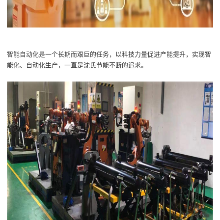
智能
自动
化是一个长期而艰巨的任务，
以科技
力量
促
进
产能
提升
，
实现
智
能化
、
自动化生产
，一直是
沈氏节能
不断的追求。