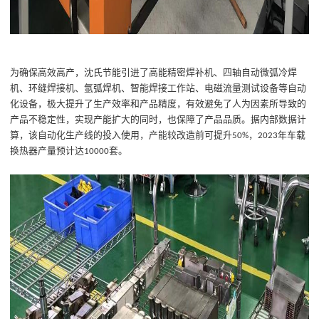
为确保
高效高产
，
沈氏节能引进了高能精密焊补机、四轴自动微弧冷焊
机、环缝焊接机、氩弧焊机、智能焊接工作站、电磁流量测试设备等自动
化设备，
极大提升
了
生产效率
和产品精度，有效避免了人为因素所导致的
产品不稳定性，实现
产能
扩大
的同时，也保障了产品品质。据内部数据计
算，
该
自动化生产线
的
投入使用
，
产能较改造前可提升
，
年车载
50%
2023
换热器
产量预计
达
套
。
10000