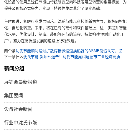
化设备的使用是
沈氏节能
由传统制造型向科技发展型转变的重要标志，为
提升公司核心竞争力、实现可持续性发展奠定了坚实基础。
与时俱进，紧跟行业发展需求。沈氏节能以科技创新为主导，积极向智能
化、自动化转型
。
未来，将在已有的硬件和软件基础上，进一步提升智能
化水平，
优化
设计、制造、装配等环节的流程，持续构建
智能自动化工
“
厂
，努力在高质量发展的道路上行稳致远。
”
两个条
沈氏节能顺利通过扩散焊接微通道换热器的ASME制造认可，品牌“出海”战略再添新绩
下一条什么
沈氏节能:奖项七连击！沈氏节能亮相建德市工业经济高质量发展大会并吹响“开门红”“季季红”“全年红”集结号
新闻分组
展销会最新报道
集团要闻
设备社会新闻
行业中沈氏节能