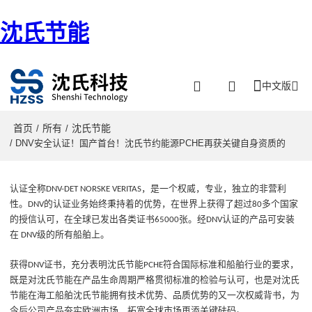
沈氏节能
中文版
首页
所有
沈氏节能
/
/
/ DNV安全认证！国产首台！沈氏节约能源PCHE再获关键自身资质的
认证全称
，是一个权威，专业，独立的非营利
DNV-DET NORSKE VERITAS
性
。
的认证业务始终秉持着
的优势，在世界上获得了超过
多个国家
DNV
80
的授信认可，在全球已发出各类
证书
张。
经
认证的产品可安装
65000
DNV
在
级的所有船舶上。
DNV
获得
证书
，
充分表明沈氏节能
符合国际标准和船舶行业的要求
，
DNV
PCHE
既是对
沈氏节能
在产品生命周期严格
贯彻标准的检验与认可，
也
是对
沈氏
节能
在
海工船舶
沈氏节能
拥有
技术
优势
、品质
优势
的又一次权威背书
，
为
今后
公司产品
夯实欧洲市场、拓宽全球市场再添关键砝码。