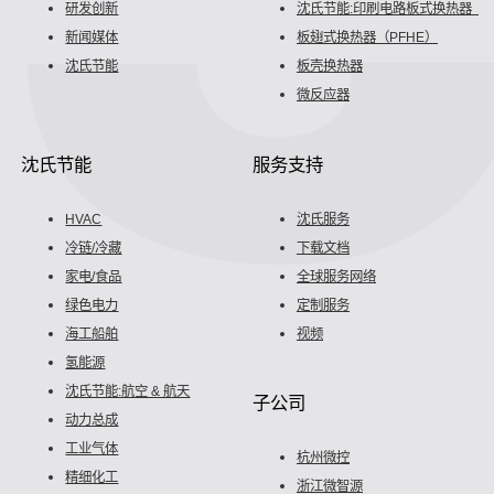
研发创新
沈氏节能:印刷电路板式换热器（P
新闻媒体
板翅式换热器（PFHE）
沈氏节能
板壳换热器
微反应器
沈氏节能
服务支持
HVAC
沈氏服务
冷链/冷藏
下载文档
家电/食品
全球服务网络
绿色电力
定制服务
海工船舶
视频
氢能源
沈氏节能:航空 & 航天
子公司
动力总成
工业气体
杭州微控
精细化工
浙江微智源