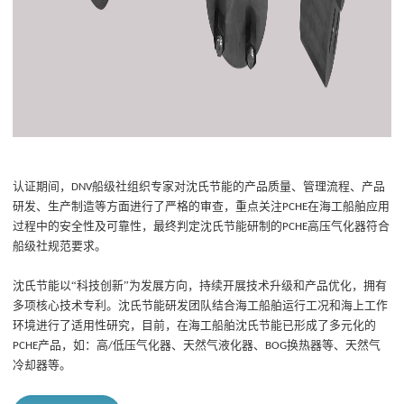
认证期间，
船级社组织专家对沈氏节能
的产品质量、管理流程、产品
DNV
研发、生产制造等方面
进行了严格的审查，重点关注
在海工船舶应用
PCHE
过程中的安全性及可靠性，最终判定沈氏节能研制的
高压气化器
符合
PCHE
船级社规范要求。
沈氏节能以
“科技创新”为发展方向，
持续开展技术升级和产品优化
，
拥有
多项
核心技术
专利
。沈氏节能
研发团队结合
海工
船舶运行工况和海上工作
环境进行了适用性研究，
目前，在海工船舶沈氏节能已形成了多元化的
产品，如：高
低压气化器、天然气液化器、
换热器等、天然气
PCHE
/
BOG
冷却器等。