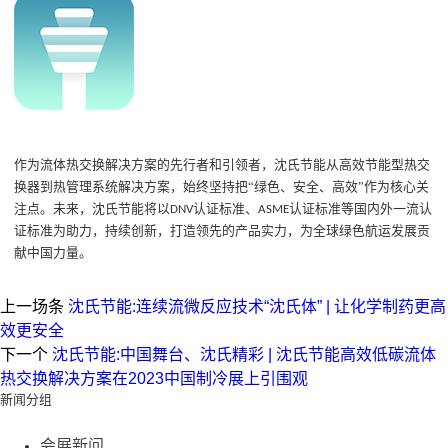
作为
流体热交换解决方案
的先行者和引领者
，
沈氏节能
从
高效节能型热交
换器
到
热管理系统解决方案
，
始终
坚持把
“
绿色、安全、高效
”
作为核心关
注点。
未来，沈氏节能将
以
认证标准
、
认证标准等国内外一流认
DNV
ASME
证标准为
助力
，持续创新
，
打造领先
的
产品
实力
，
为全球绿色航运
发展
贡
献中国力量。
上一场条
沈氏节能:连续流微反应技术“沈氏体” | 让化学制药更高
效更安全
下一个
沈氏节能:中国舞台、沈氏精彩 | 沈氏节能高效低碳流体
热交换解决方案在2023中国制冷展上引围观
新闻分组
会展新问