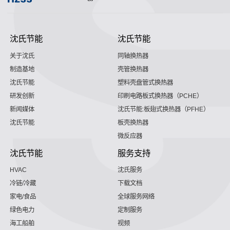
沈氏节能
沈氏节能
关于沈氏
同轴换热器
制造基地
壳管换热器
沈氏节能
塑料壳盘管式换热器
研发创新
印刷电路板式换热器（PCHE）
新闻媒体
沈氏节能:板翅式换热器（PFHE）
沈氏节能
板壳换热器
微反应器
沈氏节能
服务支持
HVAC
沈氏服务
冷链/冷藏
下载文档
家电/食品
全球服务网络
绿色电力
定制服务
海工船舶
视频