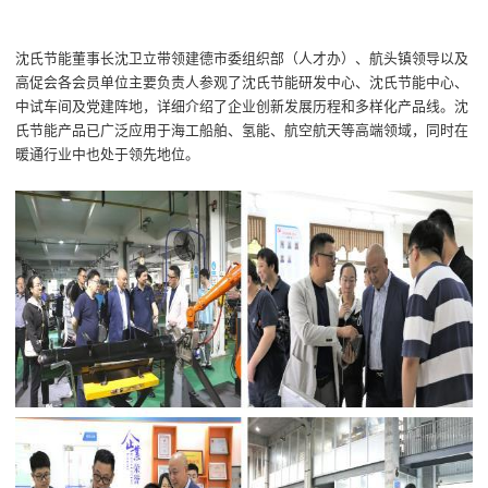
沈氏节能董事长沈卫立
带领建德
市委组织部（人才办）
、
航头镇领导
以及
高促会各会员单位主要负责人
参观了
沈氏节能研发中心、沈氏节能中心、
中试车间及党建阵地
，详细介绍了企业创新发展
历程和多样化产品线
。沈
氏节能产品已广泛应用于海工船舶、氢能、航空航天等高端
领域
，同时在
暖通行业中也处于领先地位。