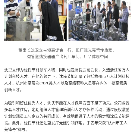
董事长沈卫立带领高促会一行，现厂观光壳管传热器、
微管道热换器器产出药厂车间、厂品体现中间
沈卫立
作为沈氏节能
领军人物，
同时也是高促会
副会长，
入选
浙江省万人
计划
科技
人才。在他的领导下，沈氏节能汇聚了包括杭州市万人计划科技
人才、杭州市高层次
类人才以及高级职称人员
等
在内的一批高素质
C/D/E
创新人才。
为吸引
和
留住优秀人才，沈氏节能在人才保障方面下足了功夫。公司购置
多套人才住房，定期组织人才管理培训和
人才
疗休养活动，通过股权激励
计划
实现员工与企业的共同成长
，
有效地促进了人才的稳定和沈氏节能建
设。此外，沈氏节能还注重发挥党建引领作用，
于去年
荣获
“
杭州市工人
先锋号
”
称号。