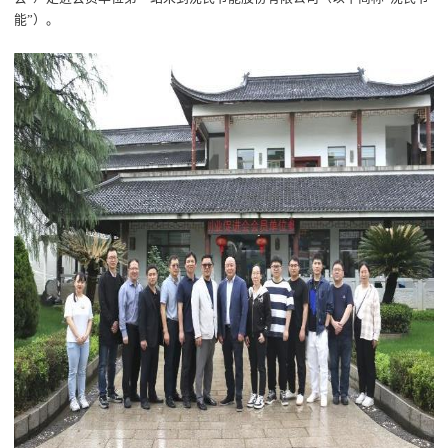
能”
）
。