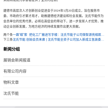
实践和成就为参会者提供了宝贵的经验。
建德市高层次人才创新创业促进会
于
年
月
日成立
，旨在服务市
2024
1
20
委、市政府引才聚才用才，助推建德经济建设和社会发展。沈氏节能作为
会员单位的优秀代表，必将在
高
促会的带动下，进一步发挥人才优势，推
动企业创新发展，为
地方经济的持续
发展作出更大贡献。
两个条
一路“碳”索  把化工厂搬进写字楼：沈氏节能子公司微智源亮相医药化工环保安全交流会
下三条
沈氏节能:创始会员来袭 | 沈氏节能全资子公司加入新成立氢装委大家庭
新闻分组
展销会新闻报道
有限公司内容
物料文章
沈氏节能