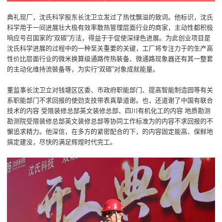
典礼现厂，沈氏科学股东长沈卫立发过了热忱飘溢的致词。他标识，沈氏
科学用于一间进展壮大极有效率散热管理层面行业的商家，主动性都积极
响应号召国家的“双碳”方法，得益于于促使深绿色进展。为此创业项目是
沈氏科学进展的过程中的一种至关重要的关键，工厂将专注力于的生产高
性价比层面行业的微米换算级通路传热裝备、微通路现象器还有其一整套
的主动化维持流裝备等，为实行“双碳”对象成就能量。
董监事长沈卫立对钱塘区区委、市政府职能部门、提高智能制造园等有关
系职能部门不求回报的使劲支技带表真挚道谢。也，还道谢了中国有联合
技术的内容 受限装修总部英文装修总部、四川有机化工的内容 地质勘测
勘测院受限装修总部英文装修总部等协同工作标准为的内容不求回报的不
懈追求精力。他深信，在多方的紧密配合的下，的内容固定能高、保鲜地
搞定建没，尽快的满足辉煌时代完工。