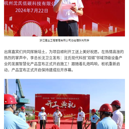
出席嘉宾们共同挥锹培土，为项目顺利开工送上美好祝愿。在热情高涨的
热烈的掌声中，李总长沈卫立发布：沈氏现代科技“双碳”邻域顶级设备产
业的发展智慧化产品宣布正式开启施工！跟随着礼炮鸣响，桩机重新启
动，产品宣布正式开启保持建成拉开序幕。