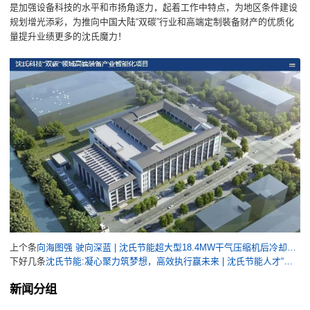
是加强设备科技的水平和市扬角逐力，起着工作中特点，为地区条件建设
规划增光添彩，为推向中国大陆“双碳”行业和高端定制裝备财产的优质化
量提升业绩更多的沈氏魔力！
上个条
向海图强 驶向深蓝 | 沈氏节能超大型18.4MW干气压缩机后冷却器海工船舶“高定”再“出海”
下好几条
沈氏节能:凝心聚力筑梦想，高效执行赢未来 | 沈氏节能人才“上新”很City
新闻分组