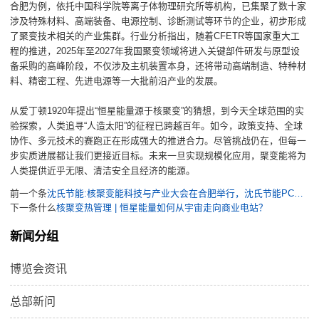
合肥为例，依托中国科学院等离子体物理研究所等机构，已集聚了数十家
涉及特殊材料、高端装备、电源控制、诊断测试等环节的企业，初步形成
了聚变技术相关的产业集群。行业分析指出，随着CFETR等国家重大工
程的推进，2025年至2027年我国聚变领域将进入关键部件研发与原型设
备采购的高峰阶段，不仅涉及主机装置本身，还将带动高端制造、特种材
料、精密工程、先进电源等一大批前沿产业的发展。
从爱丁顿1920年提出“恒星能量源于核聚变”的猜想，到今天全球范围的实
验探索，人类追寻“人造太阳”的征程已跨越百年。如今，政策支持、全球
协作、多元技术的赛跑正在形成强大的推进合力。尽管挑战仍在，但每一
步实质进展都让我们更接近目标。未来一旦实现规模化应用，聚变能将为
人类提供近乎无限、清洁安全且经济的能源。
前一个条
沈氏节能:核聚变能科技与产业大会在合肥举行，沈氏节能PCHE高效换热点亮清洁能源未来
下一条什么
核聚变热管理 | 恒星能量如何从宇宙走向商业电站？
新闻分组
博览会资讯
总部新问