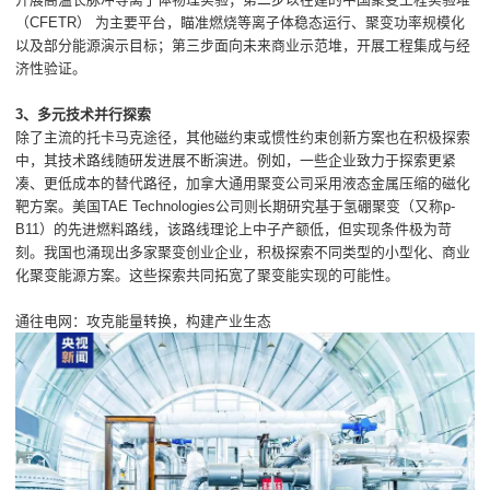
（CFETR） 为主要平台，瞄准燃烧等离子体稳态运行、聚变功率规模化
以及部分能源演示目标；第三步面向未来商业示范堆，开展工程集成与经
济性验证。
3、多元技术并行探索
除了主流的托卡马克途径，其他磁约束或惯性约束创新方案也在积极探索
中，其技术路线随研发进展不断演进。例如，一些企业致力于探索更紧
凑、更低成本的替代路径，加拿大通用聚变公司采用液态金属压缩的磁化
靶方案。美国TAE Technologies公司则长期研究基于氢硼聚变（又称p-
B11）的先进燃料路线，该路线理论上中子产额低，但实现条件极为苛
刻。我国也涌现出多家聚变创业企业，积极探索不同类型的小型化、商业
化聚变能源方案。这些探索共同拓宽了聚变能实现的可能性。
通往电网：攻克能量转换，构建产业生态