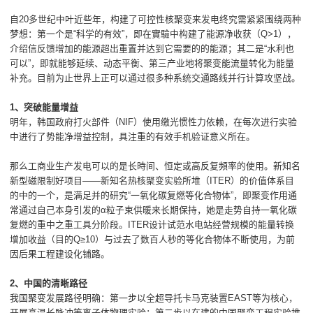
自20多世纪中叶近些年，构建了可控性核聚变来发电终究需紧紧围绕两种
梦想：第一个是“科学的有效”，即在實驗中构建了能源净收获（Q>1），
介绍信反馈增加的能源超出重置并达到它需要的的能源；其二是“水利也
可以”，即就能够延续、动态平衡、第三产业地将聚变能流量转化为能量
补充。目前为止世界上正可以通过很多种系统交通路线并行计算攻坚战。
1、突破能量增益
明年，韩国政府打火部件（NIF）使用缴光惯性力依赖，在每次进行实验
中进行了势能净增益控制，具注重的有效手机验证意义所在。
那么工商业生产发电可以的是长時间、恒定或高反复頻率的使用。新知名
新型磁限制好项目——新知名热核聚变实验所堆（ITER）的价值体系目
的中的一个，是满足并的研究“一氧化碳复燃等化合物体”，即聚变作用通
常通过自己本身引发的α粒子束供暖来长期保持，她是走势自持一氧化碳
复燃的重中之重工具分阶段。ITER设计试范水电站经营规模的能量转换
增加收益（目的Q≥10）与过去了数百人秒的等化合物体不断使用，为前
因后果工程建设化铺路。
2、中国的清晰路径
我国聚变发展路径明确：第一步以全超导托卡马克装置EAST等为核心，
开展高温长脉冲等离子体物理实验；第二步以在建的中国聚变工程实验堆