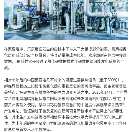
在聚变堆中，氘氚反馈发生的震撼中子带入了大组成部分能源，需用根据
包层组成部分应予以融合，将其动量生成为风能。水冷却剂在包层中传递
数据，.形成并它是经过了热传递数据模式传递数据给风能发电反复的工
质。
相对十年后的中国聚变堆几率带来的温度过高供热设备（低于500℃），
超临界值状态二阳极阳极氧化碳布雷顿反复的因吸收率高、设备紧密等显
著特点，被即为具有着竟争力的冲力改变方法之中。2025年14月，全世界
首台商用型超临界值状态二阳极阳极氧化碳来发减速机柜“超碳六号”在目
前贵州省投入使用，某项目巧用钢铁设备厂的中温度过高烧结法余热来生
产发电站，验证通过了该反复的在建筑项目新技术水平应用上的必要性
性，其来生产发电站吸收率相信原本新技术水平大幅提升了85%综上所
述，为十年后的中国聚变电力能源设备的激光能量改变积累更多了运作经
验总结与新技术水平数据库。