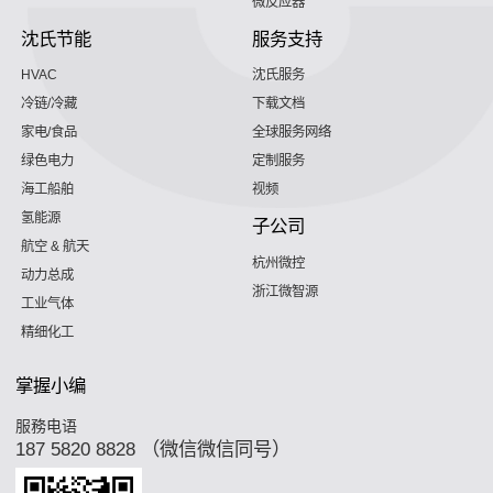
微反应器
沈氏节能
服务支持
HVAC
沈氏服务
冷链/冷藏
下载文档
家电/食品
全球服务网络
绿色电力
定制服务
海工船舶
视频
氢能源
子公司
航空 & 航天
杭州微控
动力总成
浙江微智源
工业气体
精细化工
掌握小编
服務电语
187 5820 8828 （微信微信同号）