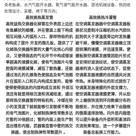
央老板桌、水汽气能开水器、氧气源气能开水器、游池机械设备、热回收
处理设计、采暖、烤干等方向；
高效换热蒸发管
高效换热冷凝管
高效益热交换器化掉管在外表层上边还
在空调蒸发器器中空调蒸发器板
有鱼鳞状的细槽，并在管面上能下构成
换状况是制冷压缩机剂水汽团伙
相互间接入的弧形入口，那样特俗的机
起到供大于求溫度旁边时发热量
构构成了提升 开发的微孔板，提供了了
被干掉，慢慢空调蒸发器确立顶
化掉热交换器所要的大量气化核心内容
层较薄的液膜，并迅速变厚。便
点，又使得固态的气化环节中构成错误
捷板换空调蒸发器管因肋片形式
率超高的液膜化掉，使有气泡图片与管
呈安排好波浪纹状，使空调蒸发
腔面的液膜减薄，减低了散热量，还能
器液的流入呈扰动状态下，促使
通过泡孔的孔隙角色使固态及有气泡图
空调蒸发器液膜的自然通风对流
片在弧形入口和孔内构成反复的，能够
传热。本身特殊化的形式损伤了
使得使得固态的内部构成互流和 外部互
空调蒸发器液膜的外层支撑力，
流还有就是排除沉渣和消减结渣，通过
使空调蒸发器液膜更薄，并从肋
那样热交换器管的特俗机构，冷煤在较
片上端很快流到环向数据分布的
小的发烫度下就就能够引发联续不断地
翅根处，并在推力效果下由翅根
的有气泡图片，化掉制热弹性常数多达
的微渠道排放物。内外层内翅是
光管的30倍超过；管的内面上能生产制
可以提升装备内外层积和紊流四
造出锥形内翅，武器锻造管中壁的热交
次流效果增加，进一个步骤提升
换器，使总制热弹性常数提升 。
装备总板换工作能力。