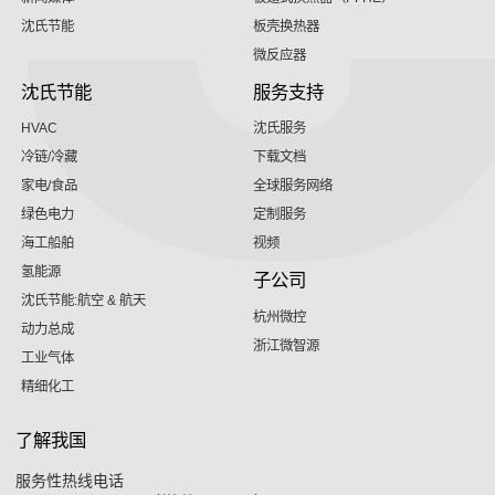
沈氏节能
板壳换热器
微反应器
沈氏节能
服务支持
HVAC
沈氏服务
冷链/冷藏
下载文档
家电/食品
全球服务网络
绿色电力
定制服务
海工船舶
视频
氢能源
子公司
沈氏节能:航空 & 航天
杭州微控
动力总成
浙江微智源
工业气体
精细化工
了解我国
服务性热线电话