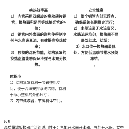
换热效率高
安全性高
1） 内管采用双螺旋的高效翅片铜
1） 整个铜管内部无焊点，
管，换热面积是同等规格光管的4
确保系统长期稳定运行；
倍；
2） 水侧流道无水流盲区，
2） 铜管内外表面的翅片使得制冷
水路流速均匀，换热器不易
剂与水高速紊流，有效提高换热效
局部结冰、结垢；
率；
3）水口位于换热器最低
3） 独特的沈氏节能，结构紧凑的
处，方便低温季节排水预防
换热盘管能够保证冷媒与水充分换
冻结。
热。
。
体积小
1）结构紧凑有利于节省整机空
间，便于合理安排系统结构，有利
于缩小整机的外形尺寸；
2）内带储液器，节省机体空间。
应用
高质量罐板换器广泛的适用性于：气能开水器开水器、气能开水器、党中