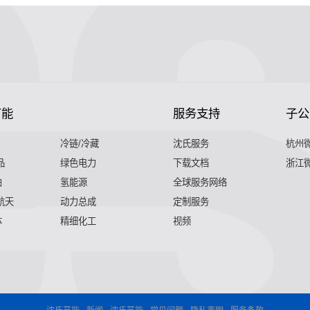
节能
服务支持
子公
冷链/冷藏
沈氏服务
杭州
品
绿色电力
下载文档
浙江
舶
氢能源
全球服务网络
 航天
动力总成
定制服务
体
精细化工
视频