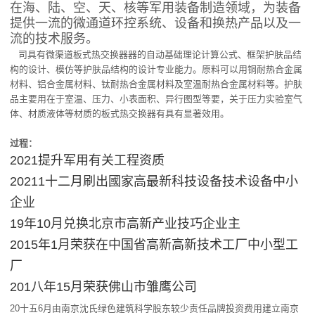
在海、陆、空、天、核等军用装备制造领域，为装备
提供一流的微通道环控系统、设备和换热产品以及一
流的技术服务。
司具有微渠道板式热交换器器的自动基础理论计算公式、框架护肤品结
构的设计、模仿等护肤品结构的设计专业能力。原料可以用铜耐热合金属
材料、铝合金属材料、钛耐热合金属材料及室温耐热合金属材料等。护肤
品主要用在于室温、压力、小表面积、异行图型等要，关于压力实验室气
体、材质液体等材质的板式热交换器有具有显著效用。
过程：
2021提升军用有关工程资质
20211十二月刷出國家高最新科技设备技术设备中小
企业
19年10月兑换北京市高新产业技巧企业主
2015年1月荣获在中国省高新高新技术工厂中小型工
厂
201八年15月荣获佛山市雏鹰公司
20十五6月由南京沈氏绿色建筑科学股东较少责任品牌投资费用建立南京