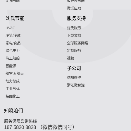
沈氏节能
板壳换热器
微反应器
沈氏节能
服务支持
HVAC
沈氏服务
冷链/冷藏
下载文档
家电/食品
全球服务网络
绿色电力
定制服务
海工船舶
视频
氢能源
子公司
航空 & 航天
杭州微控
动力总成
浙江微智源
工业气体
精细化工
知晓咱们
服务保障咨询热线
187 5820 8828 （微信微信同号）