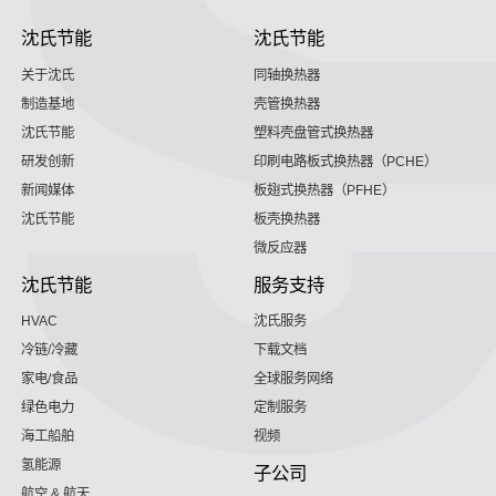
沈氏节能
沈氏节能
关于沈氏
同轴换热器
制造基地
壳管换热器
沈氏节能
塑料壳盘管式换热器
研发创新
印刷电路板式换热器（PCHE）
新闻媒体
板翅式换热器（PFHE）
沈氏节能
板壳换热器
微反应器
沈氏节能
服务支持
HVAC
沈氏服务
冷链/冷藏
下载文档
家电/食品
全球服务网络
绿色电力
定制服务
海工船舶
视频
氢能源
子公司
航空 & 航天