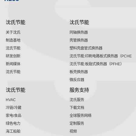
沈氏节能
沈氏节能
关于沈氏
同轴换热器
制造基地
壳管换热器
沈氏节能
塑料壳盘管式换热器
研发创新
沈氏节能:印刷电路板式换热器（PCHE）
新闻媒体
沈氏节能:板翅式换热器（PFHE）
沈氏节能
板壳换热器
微反应器
沈氏节能
服务支持
HVAC
沈氏服务
冷链/冷藏
下载文档
家电/食品
全球服务网络
绿色电力
定制服务
海工船舶
视频