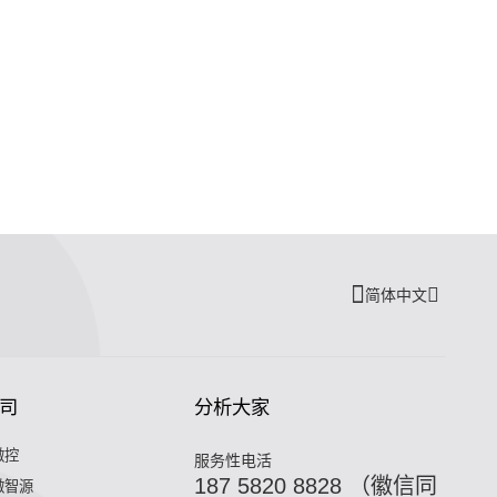
简体中文
司
分析大家
微控
服务性电活
187 5820 8828 （徽信同
微智源