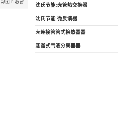
视图
橱窗
沈氏节能:壳管热交换器
沈氏节能:微反馈器
壳连接管管式换热器器
蒸馏式气液分离器器