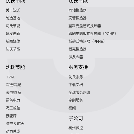
沈氏节能
沈氏节能
关于沈氏
同轴换热器
制造基地
壳管换热器
沈氏节能
塑料壳盘管式换热器
研发创新
印刷电路板式换热器（PCHE）
新闻媒体
板翅式换热器（PFHE）
沈氏节能
板壳换热器
微反应器
沈氏节能
服务支持
HVAC
沈氏服务
冷链/冷藏
下载文档
家电/食品
全球服务网络
绿色电力
定制服务
海工船舶
视频
氢能源
子公司
航空 & 航天
杭州微控
动力总成