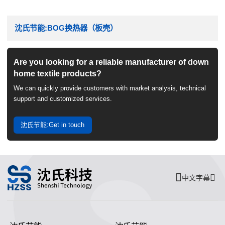
沈氏节能:BOG换热器（板壳）
Are you looking for a reliable manufacturer of down
home textile products?
We can quickly provide customers with market analysis, technical
support and customized services.
沈氏节能:Get in touch
中文字幕