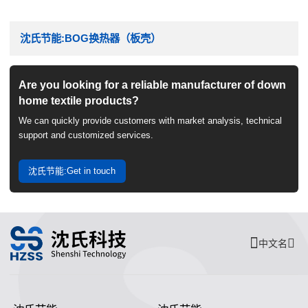
沈氏节能:BOG换热器（板壳）
Are you looking for a reliable manufacturer of down
home textile products?
We can quickly provide customers with market analysis, technical
support and customized services.
沈氏节能:Get in touch
中文名