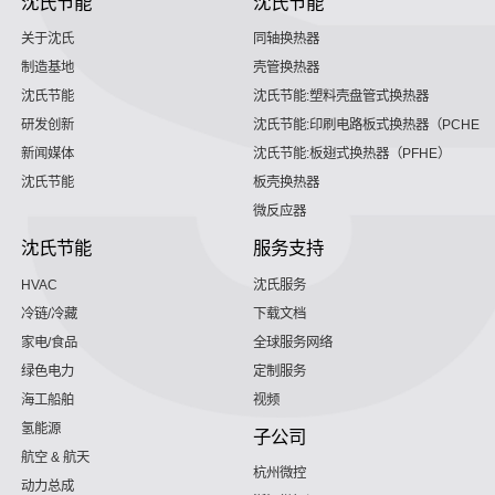
沈氏节能
沈氏节能
关于沈氏
同轴换热器
制造基地
壳管换热器
沈氏节能
沈氏节能:塑料壳盘管式换热器
研发创新
沈氏节能:印刷电路板式换热器（PCHE）
新闻媒体
沈氏节能:板翅式换热器（PFHE）
沈氏节能
板壳换热器
微反应器
沈氏节能
服务支持
HVAC
沈氏服务
冷链/冷藏
下载文档
家电/食品
全球服务网络
绿色电力
定制服务
海工船舶
视频
氢能源
子公司
航空 & 航天
杭州微控
动力总成