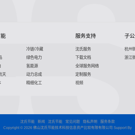
节能
服务支持
子公
冷链/冷藏
沈氏服务
杭州
品
绿色电力
下载文档
浙江
舶
氢能源
全球服务网络
 航天
动力总成
定制服务
体
精细化工
视频
沈氏节能
新闻
沈氏节能
常见问题
隐私声明
服务条款
Copyright © 2026 佛山沈氏节能技术科技信息资产比较有限有限公司 Support By