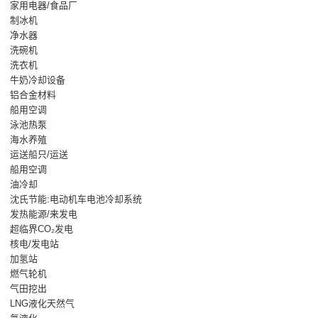
家用电器/食品厂
制冰机
净水器
洗碗机
洗衣机
牛奶冷却设备
铝合金材料
船用空调
泳池热泵
海水养殖
运送船只/运送
船用空调
油冷却
沈氏节能:电动机车电池冷却系统
发热能源/来发电
超临界CO₂发电
核电/发电站
加氢站
燃气轮机
气田挖出
LNG液化天然气