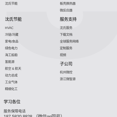
沈氏节能
板壳换热器
微反应器
沈氏节能
服务支持
HVAC
沈氏服务
冷链/冷藏
下载文档
家电/食品
全球服务网络
绿色电力
定制服务
海工船舶
视频
氢能源
子公司
航空 & 航天
杭州微控
动力总成
浙江微智源
工业气体
精细化工
学习各位
服务保障电话
187 5820 8828 （微信qq同号）