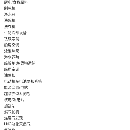
厨电/食品原料
制冰机
净水器
洗碗机
洗衣机
牛奶冷却设备
钛碳素钢
船用空调
泳池热泵
海水养殖
船舶制造/货物运输
船用空调
油冷却
电动机车电池冷却系统
能源资源/电站
超临界CO₂发电
核电/发电站
加氢站
燃气轮机
煤层气发现
LNG液化天然气