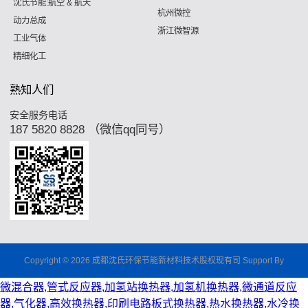
沈氏节能:航空 & 航天
杭州微控
动力总成
浙江微智源
工业气体
精细化工
熟知人们
安全服务电话
187 5820 8828 （微信qq同号）
Copyright © 2026 成都沈氏环保节能新材料技术股权现有司 Support By
微混合器,管式反应器,加氢站换热器,加氢机换热器,微通道反应
器,气化器,高效换热器,印刷电路板式换热器,热水换热器,水冷换