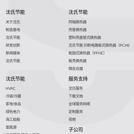
沈氏节能
沈氏节能
关于沈氏
同轴换热器
制造基地
壳管换热器
沈氏节能
塑料壳盘管式换热器
研发创新
沈氏节能:印刷电路板式换热器（PCHE）
新闻媒体
板翅式换热器（PFHE）
沈氏节能
板壳换热器
微反应器
沈氏节能
服务支持
HVAC
沈氏服务
冷链/冷藏
下载文档
家电/食品
全球服务网络
绿色电力
定制服务
海工船舶
视频
氢能源
子公司