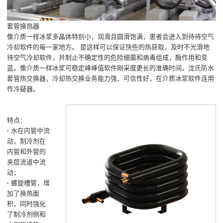
套管换热器
像介质一样冰浆多晶体特别小，润滑且圆滑饱满，患者会进入到待待空气
冷却软件的每一家地方。 是这样可以保证快些的热获取，及时不光滑地
待空气冷却软件，并制止不确定性的危险细菌和病毒组成，酶作用和变
蓝。像介质一样冰浆可稳定峰峰值软件刚采度更长的准确时间。沈氏防水
套管热交换器，冷却热交换业务能力强，可信性好，在介质冰浆软件连用
作冷疑器。
特点：
·
水在内管中流
动，制冷剂在
内管和外管的
夹层流道中流
动；
·
螺旋槽管，增
加了换热面
积，同时强化
了制冷剂侧和