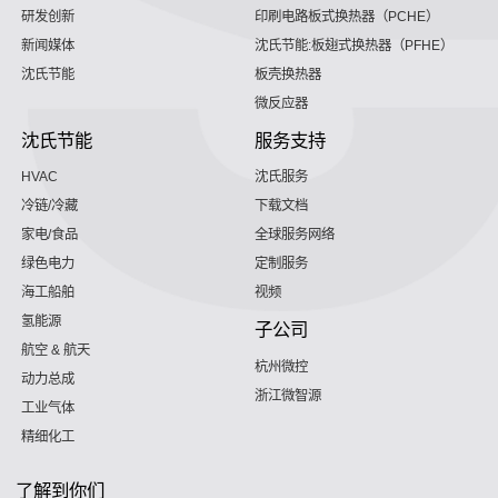
研发创新
印刷电路板式换热器（PCHE）
新闻媒体
沈氏节能:板翅式换热器（PFHE）
沈氏节能
板壳换热器
微反应器
沈氏节能
服务支持
HVAC
沈氏服务
冷链/冷藏
下载文档
家电/食品
全球服务网络
绿色电力
定制服务
海工船舶
视频
氢能源
子公司
航空 & 航天
杭州微控
动力总成
浙江微智源
工业气体
精细化工
了解到你们