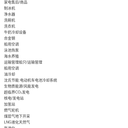
家电售后/商品
制冰机
净水器
洗碗机
洗衣机
牛奶冷却设备
合金钢
船用空调
泳池热泵
海水养殖
运输管理船只/运输管理
船用空调
油冷却
沈氏节能:电动机车电池冷却系统
生物质能源/风能发电
超临界CO₂发电
核电/发电站
加氢站
燃气轮机
煤层气地下开采
LNG液化天然气